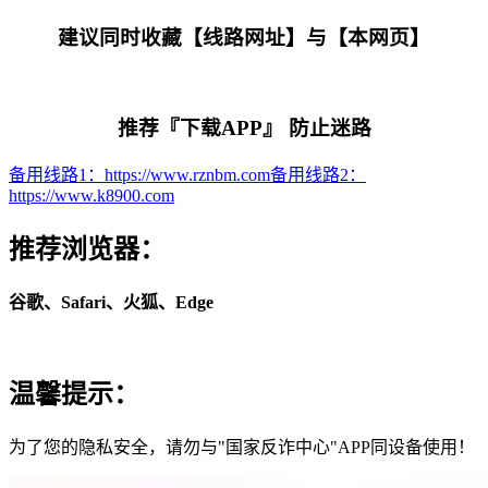
建议同时收藏【线路网址】与【本网页】
推荐『下载APP』 防止迷路
备用线路
1
：
https://www.rznbm.com
备用线路
2
：
https://www.k8900.com
推荐浏览器：
谷歌、Safari、火狐、Edge
温馨提示：
为了您的隐私安全，请勿与"国家反诈中心"APP同设备使用！