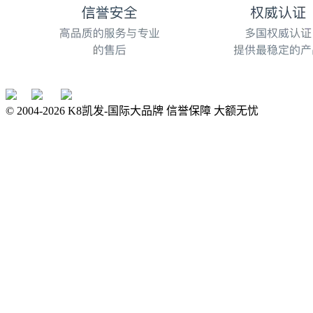
© 2004-
2026
K8凯发-国际大品牌 信誉保障 大额无忧