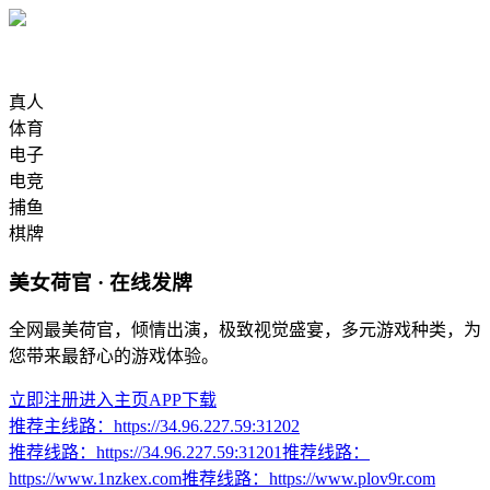
真人
体育
电子
电竞
捕鱼
棋牌
美女荷官 · 在线发牌
全网最美荷官，倾情出演，极致视觉盛宴，多元游戏种类，为
您带来最舒心的游戏体验。
立即注册
进入主页
APP下载
推荐主线路：
https://34.96.227.59:31202
推荐线路：
https://34.96.227.59:31201
推荐线路：
https://www.1nzkex.com
推荐线路：
https://www.plov9r.com