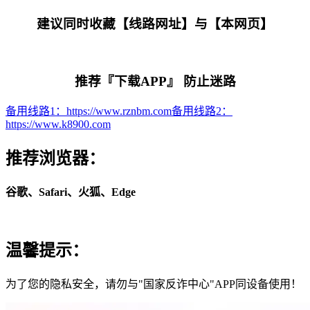
建议同时收藏【线路网址】与【本网页】
推荐『下载APP』 防止迷路
备用线路
1
：
https://www.rznbm.com
备用线路
2
：
https://www.k8900.com
推荐浏览器：
谷歌、Safari、火狐、Edge
温馨提示：
为了您的隐私安全，请勿与"国家反诈中心"APP同设备使用！