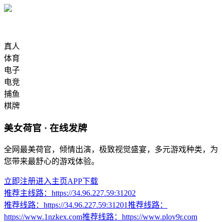
真人
体育
电子
电竞
捕鱼
棋牌
美女荷官 · 在线发牌
全网最美荷官，倾情出演，极致视觉盛宴，多元游戏种类，为
您带来最舒心的游戏体验。
立即注册
进入主页
APP下载
推荐主线路：
https://34.96.227.59:31202
推荐线路：
https://34.96.227.59:31201
推荐线路：
https://www.1nzkex.com
推荐线路：
https://www.plov9r.com