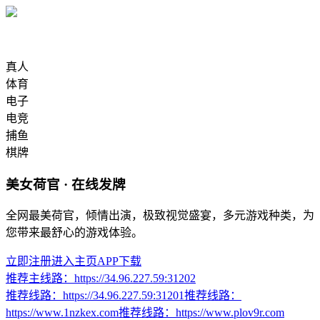
真人
体育
电子
电竞
捕鱼
棋牌
美女荷官 · 在线发牌
全网最美荷官，倾情出演，极致视觉盛宴，多元游戏种类，为
您带来最舒心的游戏体验。
立即注册
进入主页
APP下载
推荐主线路：
https://34.96.227.59:31202
推荐线路：
https://34.96.227.59:31201
推荐线路：
https://www.1nzkex.com
推荐线路：
https://www.plov9r.com