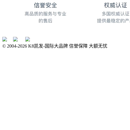
© 2004-
2026
K8凯发-国际大品牌 信誉保障 大额无忧