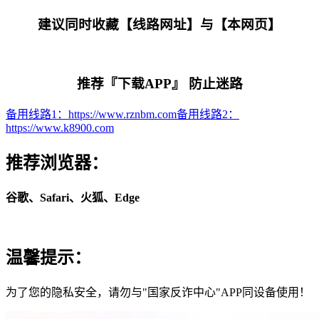
建议同时收藏【线路网址】与【本网页】
推荐『下载APP』 防止迷路
备用线路
1
：
https://www.rznbm.com
备用线路
2
：
https://www.k8900.com
推荐浏览器：
谷歌、Safari、火狐、Edge
温馨提示：
为了您的隐私安全，请勿与"国家反诈中心"APP同设备使用！