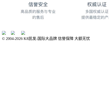
© 2004-
2026
K8凯发-国际大品牌 信誉保障 大额无忧