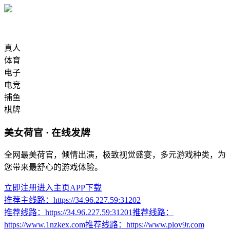
真人
体育
电子
电竞
捕鱼
棋牌
美女荷官 · 在线发牌
全网最美荷官，倾情出演，极致视觉盛宴，多元游戏种类，为
您带来最舒心的游戏体验。
立即注册
进入主页
APP下载
推荐主线路：
https://34.96.227.59:31202
推荐线路：
https://34.96.227.59:31201
推荐线路：
https://www.1nzkex.com
推荐线路：
https://www.plov9r.com