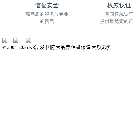
© 2004-
2026
K8凯发-国际大品牌 信誉保障 大额无忧